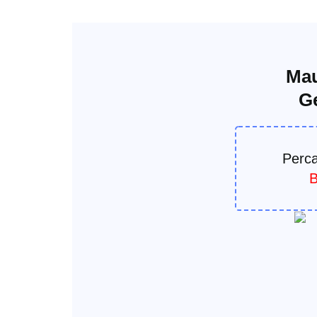
Mau
G
Perca
B