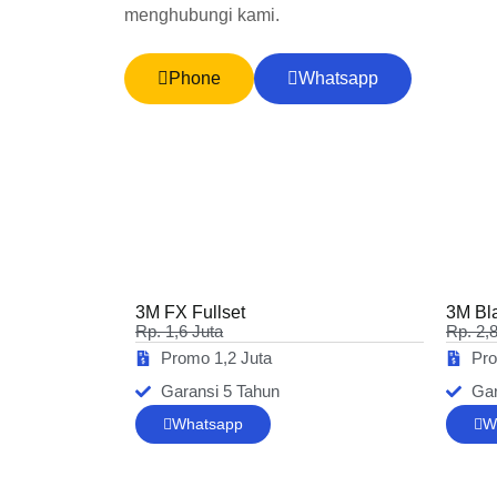
menghubungi kami.
Phone
Whatsapp
3M FX Fullset
3M Bl
Rp. 1,6 Juta
Rp. 2,
Promo 1,2 Juta
Pro
Garansi 5 Tahun
Gar
Whatsapp
W