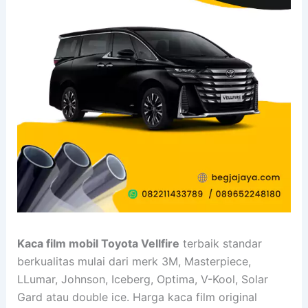
Kaca film mobil Toyota Vellfire
terbaik standar
berkualitas mulai dari merk 3M, Masterpiece,
LLumar, Johnson, Iceberg, Optima, V-Kool, Solar
Gard atau double ice. Harga kaca film original