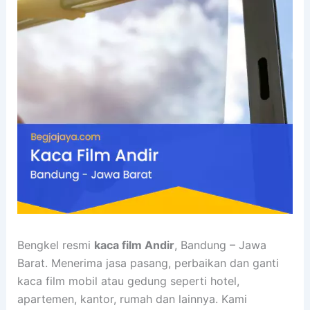
Bengkel resmi
kaca film Andir
, Bandung – Jawa
Barat. Menerima jasa pasang, perbaikan dan ganti
kaca film mobil atau gedung seperti hotel,
apartemen, kantor, rumah dan lainnya. Kami